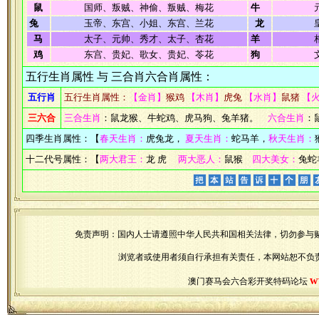
鼠
国师、叛贼、神偷、叛贼、梅花
牛
兔
玉帝、东宫、小姐、东宫、兰花
龙
马
太子、元帅、秀才、太子、杏花
羊
鸡
东宫、贵妃、歌女、贵妃、苓花
狗
五行生肖属性 与 三合肖六合肖属性：
五行肖
五行生肖属性：
【金肖】
猴鸡
【木肖】
虎兔
【水肖】
鼠猪
【
三六合
三合生肖
：鼠龙猴、牛蛇鸡、虎马狗、兔羊猪。
六合生肖
：
四季生肖属性：【
春天生肖：
虎兔龙，
夏天生肖：
蛇马羊，
秋天生肖：
十二代号属性：【
两大君王：
龙 虎
两大恶人：
鼠猴
四大美女：
兔蛇
免责声明：国内人士请遵照中华人民共和国相关法律，切勿参与
浏览者或使用者须自行承担有关责任，本网站恕不负
w
澳门赛马会六合彩开奖特码论坛