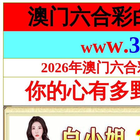
澳门六合彩
w
.
w
w
2026年澳门六
你的心有多