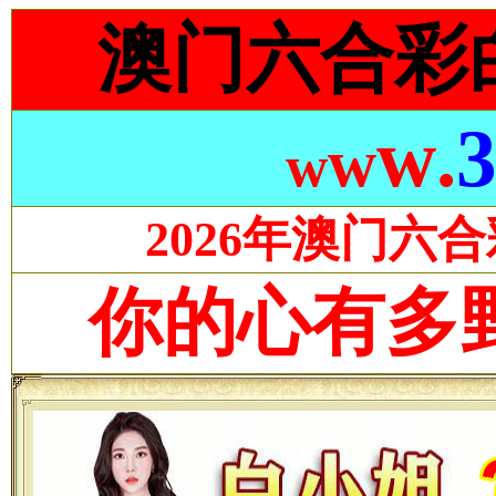
澳门六合彩
w
.
w
w
2026年澳门六
你的心有多