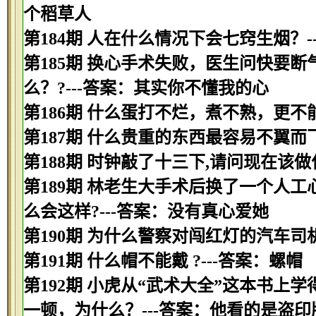
个稻草人
第184期 人在什么情况下会七窍生烟？-
第185期 换心手术失败，医生问快要
么？?---答案：其实你不懂我的心
第186期 什么蛋打不烂，煮不熟，更不
第187期 什么贵重的东西最容易不翼而飞
第188期 时钟敲了十三下,请问现在该做
第189期 林老生大手术后换了一个人工
么会这样?---答案：没有真心爱她
第190期 为什么警察对闯红灯的汽车司
第191期 什么帽不能戴 ?---答案：螺帽
第192期 小虎从“武术大全”这本书
一顿，为什么？---答案：他看的是盗印