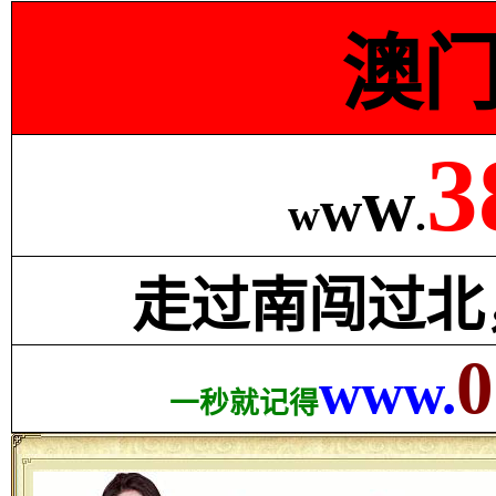
澳
3
w
w
w
.
走过南闯过北
0
www.
一秒就记得