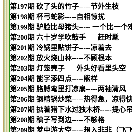
第197期 砍了头的竹子-----节外生枝
第198期 杯弓蛇影-----自相惊扰
第199期 驴脸比母猪头----- 一个比一个
第200期 六十岁学吹鼓手-----赶时髦
第201期 冷锅里贴饼子-----凉着去
第202期 放火烧山林-----不顾根本
第203期 灯笼壳子-----外头好看里头空
第204期 能字添四点-----熊样
第205期 胳膊弯里打凉扇-----两袖清风
第206期 钢精锅炒菜-----热得急，凉得
第207期 掂着猪下水过独木桥-----提心
第208期 稿子写到边-----不够格
第209期 梦中游太空-----想入非非（飞