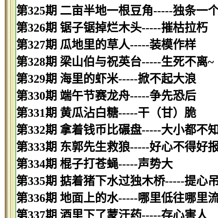
第325期 二亩半地一根豆角-----独条一
第326期 锯子锯掉烂木头-----摧枯拉朽
第327期 瓜地里的草人-----装模作样
第328期 梁山伯与祝英台-----生死不离~
第329期 海里的虾米-----掀不起大浪
第330期 端午节赛龙舟-----争先恐后
第331期 黄瓜沾白糖-----干（甘）脆
第332期 拿着钱币比碾盘-----大小都不
第333期 东郭先生救狼-----好心不得好
第334期 棍子打苍蝇-----声势大
第335期 掂着猪下水过独木桥-----提心
第336期 地面上的水-----哪里低往哪里
第337期 酒里下了蒙汗药-----存心害人