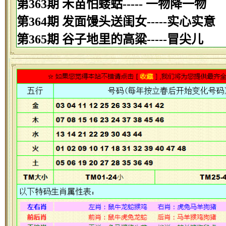
第363期 禾苗怕蝼蛄----- 一物降一物
第364期 发面馒头送闺女-----实心实意
第365期 谷子地里的高粱-----冒尖儿