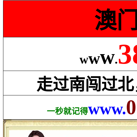
澳
3
w
w
w
.
走过南闯过北
0
www.
一秒就记得