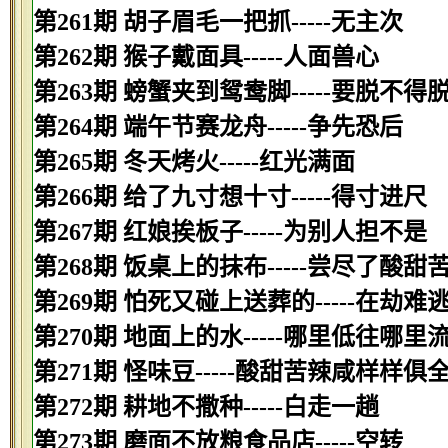
第261期 胡子眉毛一把抓-----无主次
第262期 猴子戴面具-----人面兽心
第263期 螃蟹夹到鸳鸯脚-----要脱不得
第264期 端午节赛龙舟-----争先恐后
第265期 冬天烤火-----红光满面
第266期 给了九寸想十寸-----得寸进尺
第267期 红娘挨板子-----为别人担不是
第268期 饭桌上的抹布-----尝尽了酸甜
第269期 怕死又碰上送葬的-----在劫难
第270期 地面上的水-----哪里低往哪里
第271期 怪味豆-----酸甜苦辣咸样样俱
第272期 耕地不撒种-----白走一趟
第273期 磨面不放粮食品店-----空转