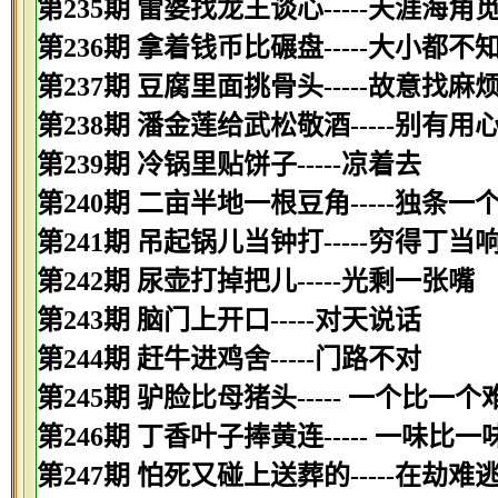
第235期 雷婆找龙王谈心-----天涯海角
第236期 拿着钱币比碾盘-----大小都不
第237期 豆腐里面挑骨头-----故意找麻
第238期 潘金莲给武松敬酒-----别有用
第239期 冷锅里贴饼子-----凉着去
第240期 二亩半地一根豆角-----独条一
第241期 吊起锅儿当钟打-----穷得丁当
第242期 尿壶打掉把儿-----光剩一张嘴
第243期 脑门上开口-----对天说话
第244期 赶牛进鸡舍-----门路不对
第245期 驴脸比母猪头----- 一个比一个
第246期 丁香叶子捧黄连----- 一味比一
第247期 怕死又碰上送葬的-----在劫难