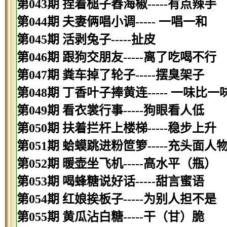
第043期 捏着槌子舂海椒-----有点辣手
第044期 夫妻俩唱小调----- 一唱一和
第045期 活剥兔子-----扯皮
第046期 跟狗交朋友-----离了吃喝不行
第047期 粪车掉了轮子-----摆臭架子
第048期 丁香叶子捧黄连----- 一味比一
第049期 看衣裳行事-----狗眼看人低
第050期 扶着拦杆上楼梯-----稳步上升
第051期 蛤蟆跳进粉笸箩-----充头面人
第052期 暖壶坐飞机-----高水平（瓶）
第053期 喝蜂糖说好话-----甜言蜜语
第054期 红娘挨板子-----为别人担不是
第055期 黄瓜沾白糖-----干（甘）脆