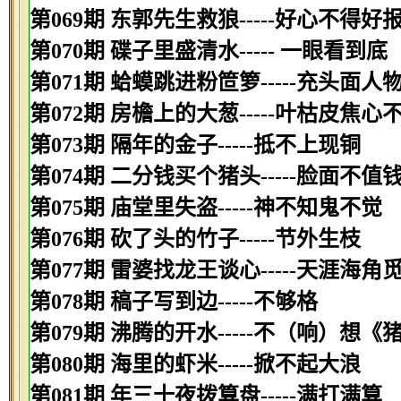
第069期 东郭先生救狼-----好心不得好
第070期 碟子里盛清水----- 一眼看到底
第071期 蛤蟆跳进粉笸箩-----充头面人
第072期 房檐上的大葱-----叶枯皮焦心
第073期 隔年的金子-----抵不上现铜
第074期 二分钱买个猪头-----脸面不值
第075期 庙堂里失盗-----神不知鬼不觉
第076期 砍了头的竹子-----节外生枝
第077期 雷婆找龙王谈心-----天涯海角
第078期 稿子写到边-----不够格
第079期 沸腾的开水-----不（响）想《
第080期 海里的虾米-----掀不起大浪
第081期 年三十夜拨算盘-----满打满算