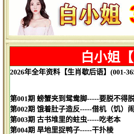
白小姐【
2026年全年资料【生肖歇后语】(001-365
第001期 螃蟹夹到鸳鸯脚-----要脱不得
第002期 饿着肚子造反-----借机（饥）
第003期 古书堆里的蛀虫-----吃老本
第004期 旱地里捉鸭子-----干扑棱