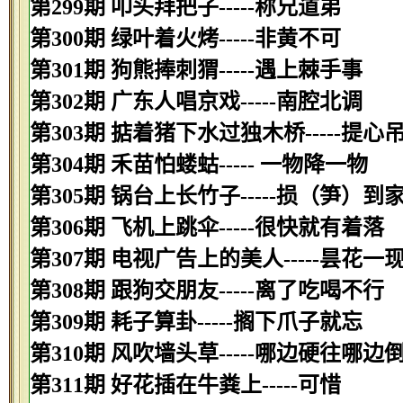
第299期 叩头拜把子-----称兄道弟
第300期 绿叶着火烤-----非黄不可
第301期 狗熊捧刺猬-----遇上棘手事
第302期 广东人唱京戏-----南腔北调
第303期 掂着猪下水过独木桥-----提心
第304期 禾苗怕蝼蛄----- 一物降一物
第305期 锅台上长竹子-----损（笋）到
第306期 飞机上跳伞-----很快就有着落
第307期 电视广告上的美人-----昙花一
第308期 跟狗交朋友-----离了吃喝不行
第309期 耗子算卦-----搁下爪子就忘
第310期 风吹墙头草-----哪边硬往哪边
第311期 好花插在牛粪上-----可惜