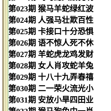
第023期 猴马羊蛇绿红波
第024期 人强马壮欺百性
第025期 卡接口十分恐惧
第026期 语不惊人死不休
第027期 羊蛇虎龙鸡发财
第028期 女人肖攻蛇羊兔
第029期 十八十九弄春禧
第030期 二一荣火流光小
第031期 安放小旱四田业