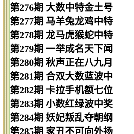
第276期 大数中特金土号
第277期 马羊兔龙鸡中特
第278期 龙马虎猴蛇中特
第279期 一举成名天下闻
第280期 秋声正在八九月
第281期 合双大数蓝波中
第282期 卡拉手机额七位
第283期 小数红绿波中奖
第284期 妖妃叛乱夺朝纲
第285期 家丑不可向外扬