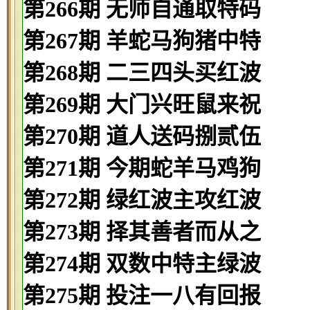
第266期 无师自通取特码
第267期 羊蛇马狗猪中特
第268期 二三四头买红波
第269期 大门兴旺鼠来祝
第270期 道人送码捌贰伍
第271期 今期蛇羊马鸡狗
第272期 绿红波主攻红波
第273期 择其善者而从之
第274期 双数中特主绿波
第275期 投注一八有回报