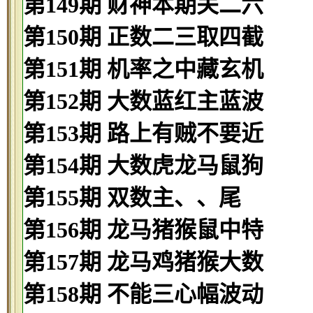
第149期 财神本期关二六
第150期 正数二三取四截
第151期 机率之中藏玄机
第152期 大数蓝红主蓝波
第153期 路上有贼不要近
第154期 大数虎龙马鼠狗
第155期 双数主、、尾
第156期 龙马猪猴鼠中特
第157期 龙马鸡猪猴大数
第158期 不能三心幅波动