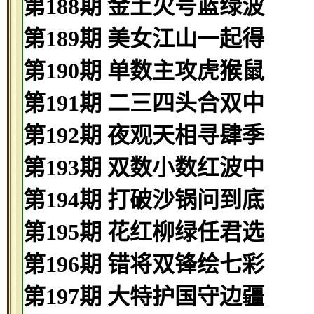
第188期 金土火号蓝绿波
第189期 美女江山一起得
第190期 单数主攻虎猴鼠
第191期 二三四头合双中
第192期 夜观天相寻肆季
第193期 双数小数红波中
第194期 打破沙锅问到底
第195期 花红柳绿任君选
第196期 错将双锋绘七彩
第197期 大特护国守边疆