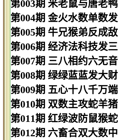
第003期 米老鼠与唐老鸭
第004期 金火水数单数发
第005期 牛兄猴弟反成敌
第006期 经济法科技发三
第007期 三八相约六无音
第008期 绿绿蓝蓝发大财
第009期 五心十八千万端
第010期 双数主攻蛇羊猪
第011期 红绿波防鼠猴蛇
第012期 六畜合双大数中