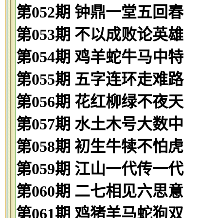
第052期 钟鼎一堂五回春
第053期 不以成败论英雄
第054期 鸡羊蛇牛马中特
第055期 五字连环走难路
第056期 花红柳绿不夜天
第057期 水土木号大数中
第058期 初生牛犊不怕虎
第059期 江山一代传一代
第060期 二七相见六思意
第061期 鸡猪羊马蛇狗双