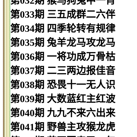
第032期 猴马狗兔中一肖
第033期 三五成群二六伴
第034期 四季轮转有规律
第035期 兔羊龙马攻龙马
第036期 一将功成万骨枯
第037期 二三两边报佳音
第038期 恐畏十一无人识
第039期 大数蓝红主红波
第040期 九九不来六出来
第041期 野兽主攻猴龙虎