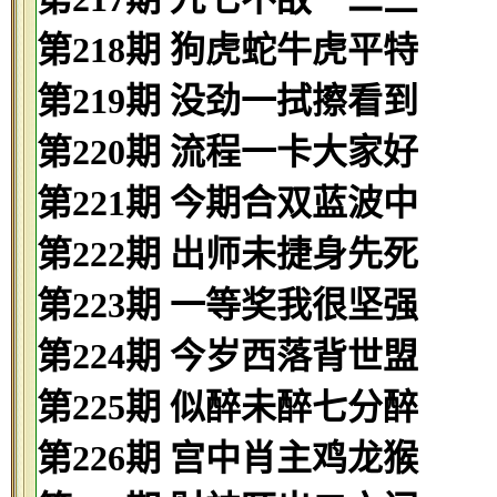
第218期 狗虎蛇牛虎平特
第219期 没劲一拭擦看到
第220期 流程一卡大家好
第221期 今期合双蓝波中
第222期 出师未捷身先死
第223期 一等奖我很坚强
第224期 今岁西落背世盟
第225期 似醉未醉七分醉
第226期 宫中肖主鸡龙猴