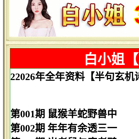
白小姐【
2
2026年全年资料【半句玄机诗】(
第001期 鼠猴羊蛇野兽中
第002期 年年有余透三一