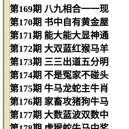
第169期 八九相合一一现
第170期 书中自有黄金屋
第171期 能大能大显神通
第172期 大双蓝红猴马羊
第173期 三三出道五分明
第174期 不是冤家不碰头
第175期 牛马龙蛇主牛肖
第176期 家畜攻猪狗牛马
第177期 大数蓝波双数中
第178期 虎猴蛇牛马中奖