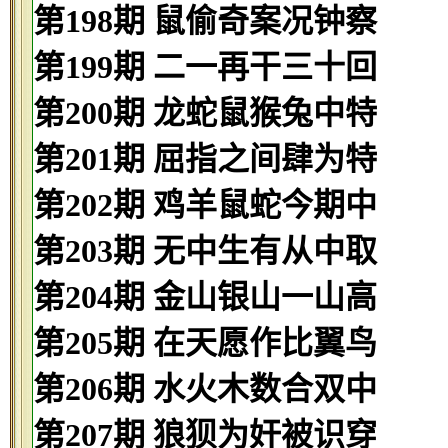
第198期 鼠偷奇案况钟察
第199期 二一再干三十回
第200期 龙蛇鼠猴兔中特
第201期 屈指之间肆为特
第202期 鸡羊鼠蛇今期中
第203期 无中生有从中取
第204期 金山银山一山高
第205期 在天愿作比翼鸟
第206期 水火木数合双中
第207期 狼狈为奸被识穿