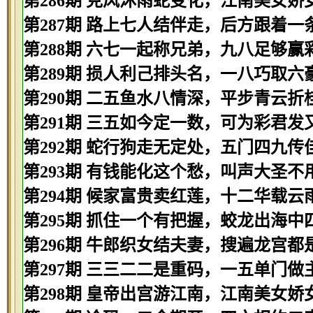
第286期 克风沐雨蛇变化，江南美女
第287期 路上七人结伴走，后方跟着
第288期 六七一起称兄弟，九八足够
第289期 损人利己排头名，一八巧取六
第290期 二五鱼水八情深，平步青云
第291期 三五如今定一数，可为彩君
第292期 蛇行狗走无定处，五门四九
第293期 有钱能化这个愁，叫声大圣
第294期 候家富贵卖红莲，十二华载
第295期 抓住一个有把握，蛟龙出海
第296期 牛郎织女结夫妻，搜遍龙宫
第297期 三三二二是重码，一五单门做
第298期 皇帝出宫游江南，江南美女