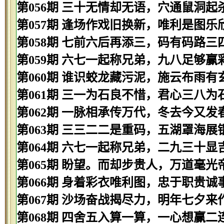
第056期 三十无情却无语，穴通鼠洞
第057期 逢场作戏旧换新，唯利是图
第058期 七前六后再添三，码有码路
第059期 六七一起称兄弟，九八足够赢
第060期 谁识蛟龙藏污泥，施云布雨
第061期 三一为石良不惜，君心三八为
第062期 一脉相承传万代，冬去今又
第063期 三三二二是重码，五湖罩海
第064期 六七一起称兄弟，二九三十
第065期 盼望。而却步贵人，万道毫
第066期 身着彩衣唯利图，忠于职贵
第067期 沙场奋战揭尽力，明年七夕
第068期 四舍五入算一算，一心想赢