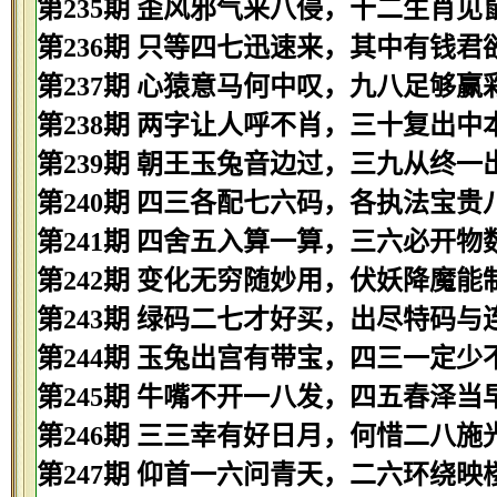
第235期 歪风邪气来八侵，十二生肖
第236期 只等四七迅速来，其中有钱
第237期 心猿意马何中叹，九八足够
第238期 两字让人呼不肖，三十复出
第239期 朝王玉兔音边过，三九从终
第240期 四三各配七六码，各执法宝
第241期 四舍五入算一算，三六必开
第242期 变化无穷随妙用，伏妖降魔能
第243期 绿码二七才好买，出尽特码
第244期 玉兔出宫有带宝，四三一定
第245期 牛嘴不开一八发，四五春泽
第246期 三三幸有好日月，何惜二八施
第247期 仰首一六问青天，二六环绕