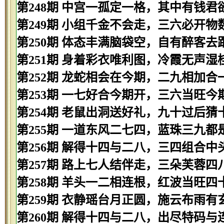
第248期 中宫一孤定一格，其中有钱
第249期 小组千金不会走，三六必开
第250期 体态丰满脑袋空，自有醉客
第251期 身着彩衣唯利图，冷霞无声
第252期 龙蛇相会在今期，二九相加
第253期 一七好合今期开，三六当旺
第254期 老鼠出洞送好礼，九十过后猜
第255期 一道东风二七四，蓝珠三九
第256期 解得十四与二八，三四组合
第257期 路上七人结伴走，三朵芙蓉
第258期 羊头一二相连根，红波当旺
第259期 衣静瑶台月正圆，施云布雨
第260期 解得十四与二八，出尽特码与