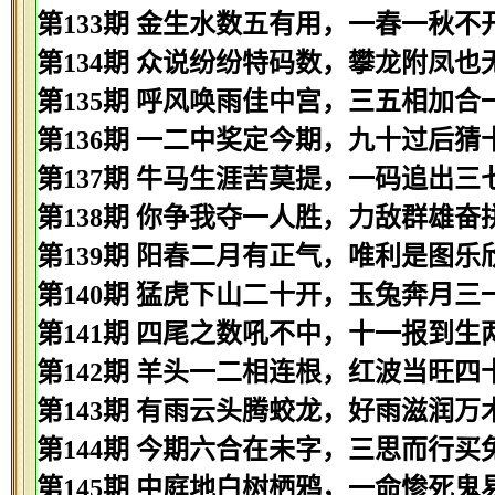
第133期 金生水数五有用，一春一秋
第134期 众说纷纷特码数，攀龙附凤
第135期 呼风唤雨佳中宫，三五相加
第136期 一二中奖定今期，九十过后
第137期 牛马生涯苦莫提，一码追出
第138期 你争我夺一人胜，力敌群雄
第139期 阳春二月有正气，唯利是图
第140期 猛虎下山二十开，玉兔奔月
第141期 四尾之数吼不中，十一报到
第142期 羊头一二相连根，红波当旺
第143期 有雨云头腾蛟龙，好雨滋润
第144期 今期六合在未字，三思而行
第145期 中庭地白树栖鸦，一命惨死