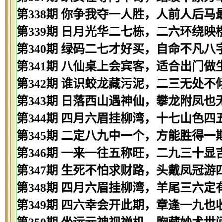
第338期 你争我夺一人胜，人前人后
第339期 日月光华二七栋，二六环绕
第340期 绿码二七才好买，自命不凡八
第341期 八仙桌上会宾客，适合出门
第342期 谁识蛟龙藏污泥，二三无处
第343期 日落西山遇神仙，攀龙附凤
第344期 四月六眉挂柳湾，十七山色
第345期 二定八九中一个，方能胜得
第346期 一来一往五称旺，二九三十
第347期 生死不怕求财路，头戴凤冠
第348期 四月六眉挂柳湾，羊尾三六
第349期 四六幸会开此期，章逢一九