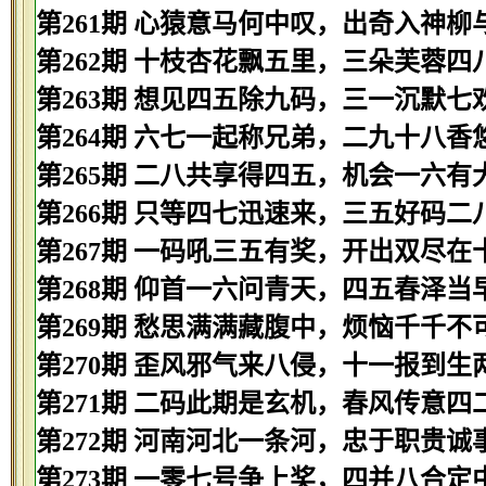
第261期 心猿意马何中叹，出奇入神柳
第262期 十枝杏花飘五里，三朵芙蓉
第263期 想见四五除九码，三一沉默
第264期 六七一起称兄弟，二九十八
第265期 二八共享得四五，机会一六
第266期 只等四七迅速来，三五好码
第267期 一码吼三五有奖，开出双尽
第268期 仰首一六问青天，四五春泽
第269期 愁思满满藏腹中，烦恼千千
第270期 歪风邪气来八侵，十一报到
第271期 二码此期是玄机，春风传意
第272期 河南河北一条河，忠于职贵
第273期 一零七号争上奖，四并八合