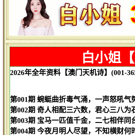
白小姐【
2026年全年资料【澳门天机诗】(001-365
第001期 蜿蜓曲折毒气涌，一声怒吼
第002期 奇人相配三六数，君心三八
第003期 宝马一匹值千金，二七相伴
第004期 今夜月明人尽望，不知横财何