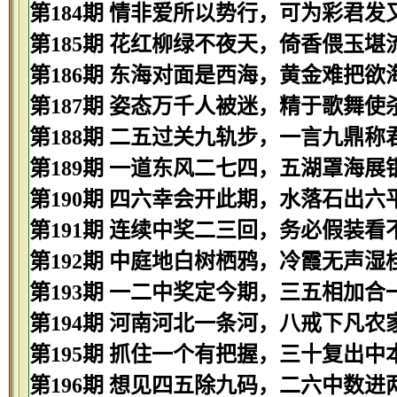
第184期 情非爱所以势行，可为彩君
第185期 花红柳绿不夜天，倚香偎玉
第186期 东海对面是西海，黄金难把
第187期 姿态万千人被迷，精于歌舞使
第188期 二五过关九轨步，一言九鼎
第189期 一道东风二七四，五湖罩海
第190期 四六幸会开此期，水落石出六
第191期 连续中奖二三回，务必假装看
第192期 中庭地白树栖鸦，冷霞无声
第193期 一二中奖定今期，三五相加合
第194期 河南河北一条河，八戒下凡
第195期 抓住一个有把握，三十复出
第196期 想见四五除九码，二六中数