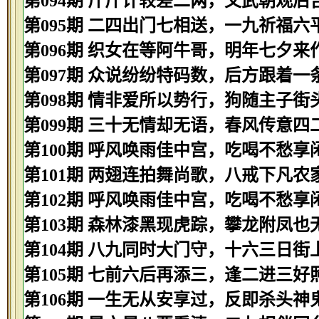
第094期 斤斤计较差二两，文武朝观
第095期 二四出门七相送，一九祈福
第096期 织女在等阿牛哥，明年七夕
第097期 众说纷纷特码数，后方跟着
第098期 情非爱所以势行，狗随主子
第099期 三十无情却无语，春风传意
第100期 呼风唤雨佳中宫，吃喝不愁享
第101期 两翅连拍舞尚歌，八戒下凡
第102期 呼风唤雨佳中宫，吃喝不愁
第103期 森林漆黑现虎踪，攀龙附凤
第104期 八九同时大门守，十六三日街
第105期 七前六后再添三，逢二进三好
第106期 一生无从安享过，反即杀头