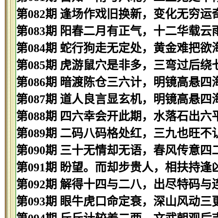
第082期 逢场作戏旧换新，变化无穷
第083期 阳春二月有正气，十二华载云
第084期 蛇行狗走无定处，黄金难把欲
第085期 虎游鼠穴是非多，三弯过后
第086期 暗渡陈仓三六计，明镜高悬
第087期 道人良言显玄机，明镜高悬
第088期 四六幸会开此期，水落石出六
第089期 二码八码格处红，三九也旺不
第090期 三十无情却无语，春风传意四
第091期 盼望。而却步贵人，相扶持逢
第092期 解得十四与二八，出尽特码
第093期 眼牛虎口命定衰，深山风动