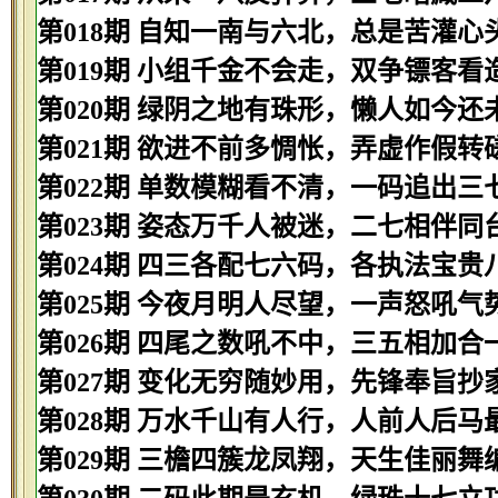
第018期 自知一南与六北，总是苦灌
第019期 小组千金不会走，双争镖客
第020期 绿阴之地有珠形，懒人如今
第021期 欲进不前多惆怅，弄虚作假转
第022期 单数模糊看不清，一码追出三
第023期 姿态万千人被迷，二七相伴
第024期 四三各配七六码，各执法宝贵
第025期 今夜月明人尽望，一声怒吼
第026期 四尾之数吼不中，三五相加
第027期 变化无穷随妙用，先锋奉旨
第028期 万水千山有人行，人前人后
第029期 三檐四簇龙凤翔，天生佳丽