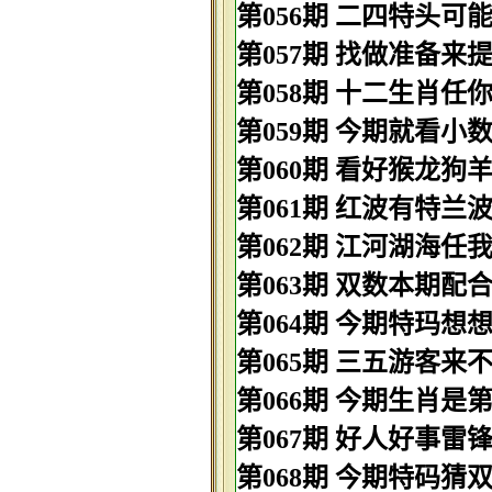
第056期 二四特头
第057期 找做准备
第058期 十二生肖
第059期 今期就看
第060期 看好猴龙
第061期 红波有特
第062期 江河湖海
第063期 双数本期
第064期 今期特玛
第065期 三五游客
第066期 今期生肖
第067期 好人好事
第068期 今期特码