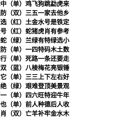
可能中（单）鸡飞狗跳勐虎来
来提防（双）三五一家去他乡
任你选（红）土金水号是铁定
小数号（红）蛇猪虎肖有参考
狗羊蛇（绿）兰绿有特绿选小
兰波防（单）一四特码木土数
任我行（单）死路一条还要走
配合双（蓝）八棱梅花亮银锤
想想它（单）三三上下左右好
来不绝（绿）艰难登顶美景观
是第一（单）四六旺特迎牛年
雷锋也（单）前人种德后人收
猜双肖（双）亡羊补牢金水木