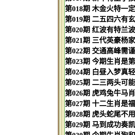
第018期 木金火特
第019期 二五四六
第020期 红波有特
第021期 三代英豪
第022期 交通高峰
第023期 今期生肖
第024期 白昼入梦
第025期 二三两头
第026期 虎鸡兔牛
第027期 十二生肖
第028期 虎头蛇尾
第029期 马到成功