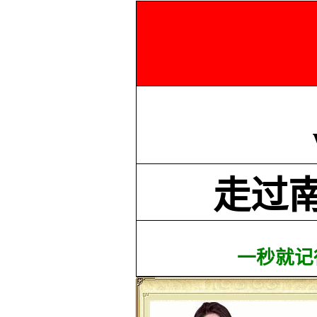
走过
一秒就记