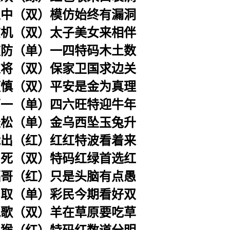
一定中（双）模仿始终有漏洞
有玄机（双）太子美女来相伴
兰波防（单）一四特码木土数
杨家将（双）保家卫国求边关
需谨慎（双）平安是金为真理
是第一（单）四六旺特迎牛年
真轻松（单）金乌西坠玉兔升
可能出（红）红红特波看着来
马肖死（双）特码红绿首选红
是福哥（红）只是头脑有点愚
不用取（单）彩民今期看好双
奏凯歌（双）羊在草原要吃草