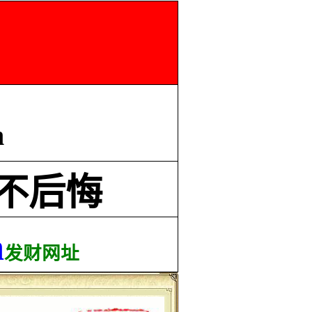
m
不后悔
m
发财网址