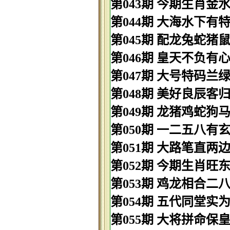
第043期 今期生肖
第044期 大海水下
第045期 配龙兔蛇
第046期 皇天不负
第047期 大号特码
第048期 美好良辰
第049期 龙猪鸡蛇
第050期 一二五八
第051期 大路笔直
第052期 今期生肖
第053期 鸡龙相合
第054期 五代同堂
第055期 大将拼命