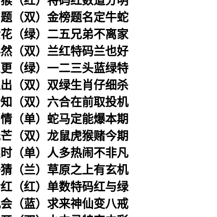
狗和猴（红）特码红数道分明
没问题（双）金榜题名定牛蛇
开金花（绿）二五兄弟不离家
是必然（双）兰红特码兰也好
在三更（绿）一二三头蓝绿特
二八出（双）双绿生肖仔细杀
个个知（双）六合在前取投机
兄弟情（单）蛇马定能爆本期
放光芒（双）龙鼠虎猴赌今期
开奖时（单）人多热闹不非凡
也好猜（兰）草原之上有玄机
就猜红（红）单数特码红与绿
有机会（蓝）求来神仙变八戒