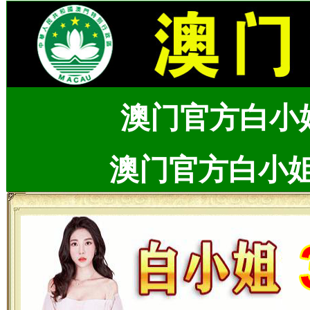
澳门官方白小
澳门官方白小