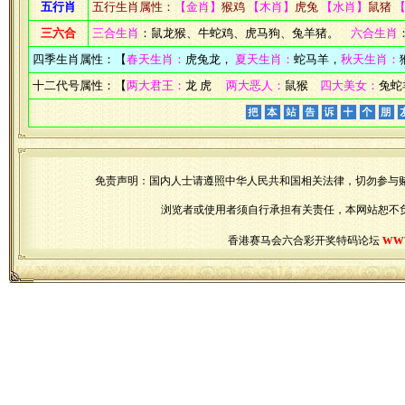
五行肖
五行生肖属性：
【金肖】
猴鸡
【木肖】
虎兔
【水肖】
鼠猪
三六合
三合生肖
：鼠龙猴、牛蛇鸡、虎马狗、兔羊猪。
六合生肖
四季生肖属性：【
春天生肖：
虎兔龙，
夏天生肖：
蛇马羊，
秋天生肖：
十二代号属性：【
两大君王：
龙 虎
两大恶人：
鼠猴
四大美女：
兔蛇
免责声明：国内人士请遵照中华人民共和国相关法律，切勿参与
浏览者或使用者须自行承担有关责任，本网站恕不
ww
香港赛马会六合彩开奖特码论坛