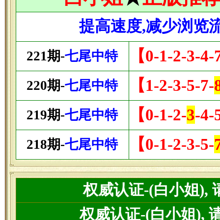
提高速度,减少浏览
【0-1-2-3-4-
221期-
七尾中特
【1-2-3-5-7-
220期-
七尾中特
【0-1-2-
3
-4-
219期-
七尾中特
【0-1-2-3-5-
218期-
七尾中特
权威认证-(白小姐),
权威认证-(白小姐),