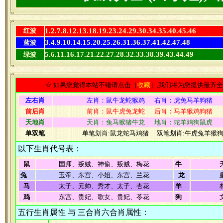
红波
1.2.7.8.12.13.18.19.23.24.29.30.34.35.40.45.46
3.4.9.10.14.15.20.25.26.31.36.37.41.42.47.48
蓝波
5.6.11.16.17.21.22.27.28.32.33.38.39.43.44.49
绿波
☆ 如果您觉得本站不错请点击［
收藏
］,我们将为您提供最齐
左右肖
左肖：鼠牛龙蛇猴鸡 右肖：虎兔马羊狗猪
前后肖
前肖：鼠牛虎兔龙蛇 后肖：马羊猴鸡狗猪
天地肖
天肖：兔马猴猪牛龙 地肖：蛇羊鸡狗鼠虎
单双笔
单笔划肖:鼠龙蛇马鸡猪 双笔划肖:牛虎兔羊猴
以下生肖代号表：
鼠
国师、叛贼、神偷、叛贼、梅花
牛
兔
玉帝、东宫、小姐、东宫、兰花
龙
马
太子、元帅、秀才、太子、杏花
羊
鸡
东宫、贵妃、歌女、贵妃、苓花
狗
五行生肖属性 与 三合肖六合肖属性：