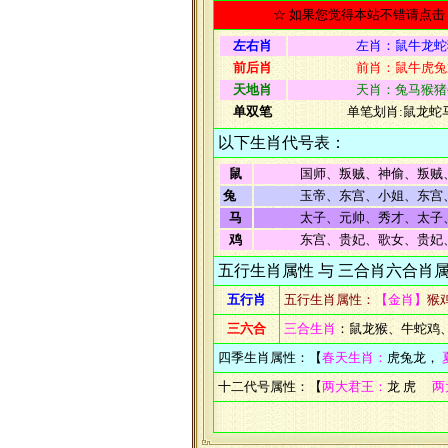
☆ 如果您觉得本站不错请点击
左右肖
左肖：鼠牛龙
前后肖
前肖：鼠牛虎
天地肖
天肖：兔马猴
单双笔
单笔划肖:鼠龙蛇
以下生肖代号表：
鼠
国师、叛贼、神偷、叛贼
兔
玉帝、东宫、小姐、东宫
马
太子、元帅、秀才、太子
鸡
东宫、贵妃、歌女、贵妃
五行生肖属性 与 三合肖六合肖
五行肖
五行生肖属性：
【金肖】
猴
三六合
三合生肖
：鼠龙猴、牛蛇鸡
四季生肖属性：【
春天生肖：
虎兔龙，
十二代号属性：【
两大君王：
龙 虎
两