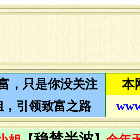
富，只是你没关注
本
姐，引领致富之路
www
稳禁半波
小姐
【
】
全年