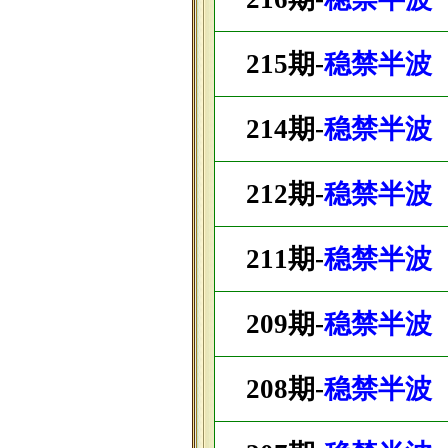
215期-
稳禁半波
214期-
稳禁半波
212期-
稳禁半波
211期-
稳禁半波
209期-
稳禁半波
208期-
稳禁半波