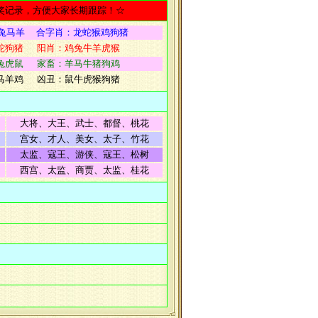
奖记录，方便大家长期跟踪！☆
兔马羊 合字肖：龙蛇猴鸡狗猪
蛇狗猪 阳肖：鸡兔牛羊虎猴
兔虎鼠 家畜：羊马牛猪狗鸡
马羊鸡 凶丑：鼠牛虎猴狗猪
虎
大将、大王、武士、都督、桃花
宫女、才人、美女、太子、竹花
太监、寇王、游侠、寇王、松树
西宫、太监、商贾、太监、桂花