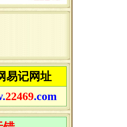
网易记网址
.
22469
.com
无错