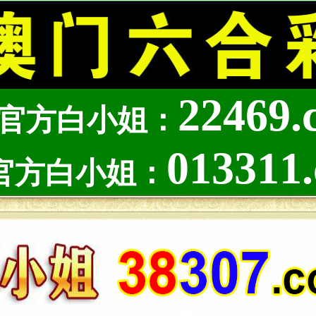
22469.
官方白小姐：
013311
官方白小姐：