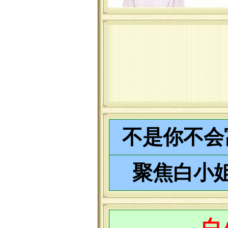
不是你不会
聚焦白小
白