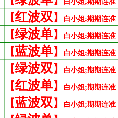
【
】
白小姐;期期连准
红波双
【
】
白小姐;期期连准
绿波单
【
】
白小姐;期期连准
蓝波单
【
】
白小姐;期期连准
绿波双
【
】
白小姐;期期连准
红波单
【
】
白小姐;期期连准
蓝波双
【
】
白小姐;期期连准