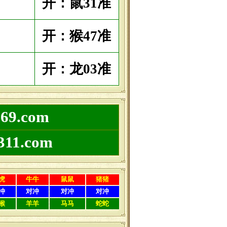
开：鼠31准
开：猴47准
开：龙03准
69.com
311.com
虎
牛牛
鼠鼠
猪猪
冲
对冲
对冲
对冲
猴
羊羊
马马
蛇蛇