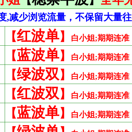
度,减少浏览流量，不保留大量往
红波单
【
】
白小姐;期期连准
蓝波单
【
】
白小姐;期期连准
绿波双
【
】
白小姐;期期连准
红波双
【
】
白小姐;期期连准
蓝波单
【
】
白小姐;期期连准
绿波单