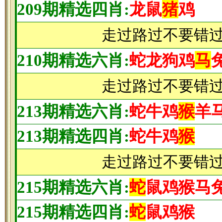
209期精
选
四肖:
龙鼠
猪
鸡
走过路过不要错过
210期精选六肖:
蛇龙狗鸡
马
走过路过不要错过
213期精选六肖:
蛇牛鸡
猴
羊
213期精
选
四肖:
蛇牛鸡
猴
走过路过不要错过
215期精选六肖:
蛇
鼠鸡猴马
215期精
选
四肖:
蛇
鼠鸡猴