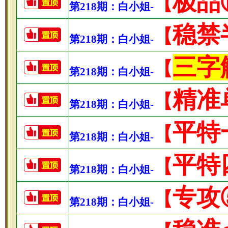
极品
【
第218期：白小姐-
稳禁
【
第218期：白小姐-
三字
【
第218期：白小姐-
精准
【
第218期：白小姐-
平特
【
第218期：白小姐-
平特
【
第218期：白小姐-
专攻
【
第218期：白小姐-