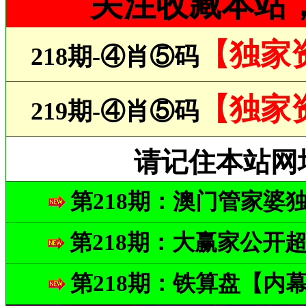
关注收藏本站
【
独家
218期-④肖⑤码
【
独家
219期-④肖⑤码
请记住本站网
第218期：澳门管家婆
第218期：大赢家公开
第218期：铁算盘【内