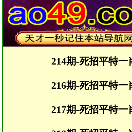
214期-死招平特一
216期-死招平特一
217期-死招平特一