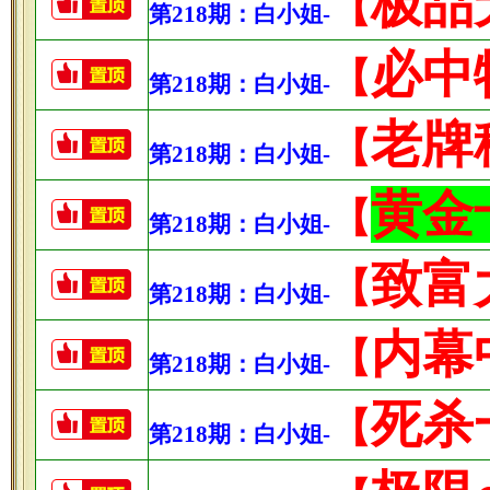
极品
【
第218期：白小姐-
必中
【
第218期：白小姐-
老牌
【
第218期：白小姐-
黄金
【
第218期：白小姐-
致富
【
第218期：白小姐-
内幕
【
第218期：白小姐-
死杀
【
第218期：白小姐-