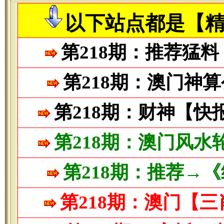
以下站点都是【
第218期：推荐猛
第218期：澳门神
第218期：财神【
第218期：澳门风
第218期：推荐→
第218期：澳门【