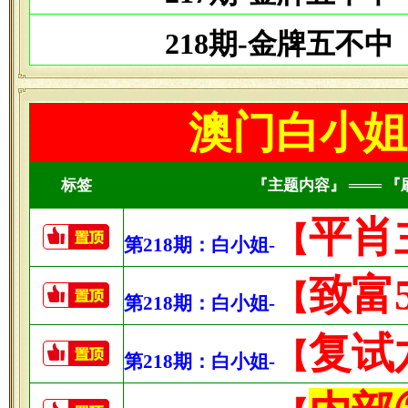
218期-金牌五不中
澳门白小姐
标签
『主题内容』
═══
『
平肖
【
第218期：白小姐-
致富
【
第218期：白小姐-
复试
【
第218期：白小姐-