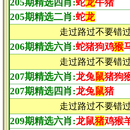
205期精
选
四肖:
蛇
龙
牛猪
205期精选二肖:
蛇
龙
走过路过不要错过
206期精选六肖:
蛇猪狗鸡
猴
走过路过不要错过
207期精选六肖:
龙兔
鼠
猪狗
207期精
选
四肖:
龙兔
鼠
猪
走过路过不要错过
209期精选六肖:
龙鼠
猪
鸡猴