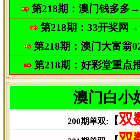
第218期：澳门钱多多
第218期：33开奖网
第218期：澳门大富翁
第218期：好彩堂重点
澳门白小
双
【
200期单双:
双