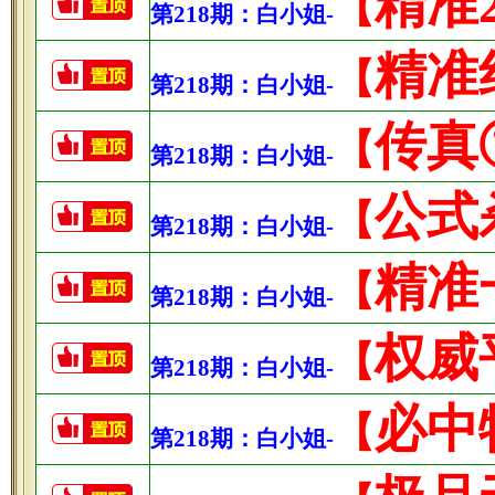
精准
【
第218期：白小姐-
精准
【
第218期：白小姐-
传真
【
第218期：白小姐-
公式
【
第218期：白小姐-
精准
【
第218期：白小姐-
权威
【
第218期：白小姐-
必中
【
第218期：白小姐-