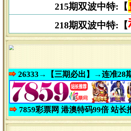
215期双波中特:【
218期双波中特:【
26333→【三期必出】→连准2
7859彩票网 港澳特码99倍 站长